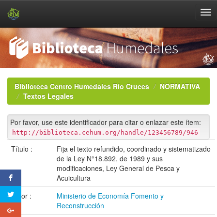
Skip
navigation
Biblioteca Centro Humedales Río Cruces
NORMATIVA
Textos Legales
Por favor, use este identificador para citar o enlazar este ítem:
http://biblioteca.cehum.org/handle/123456789/946
Título :
Fija el texto refundido, coordinado y sistematizado
de la Ley N°18.892, de 1989 y sus
modificaciones, Ley General de Pesca y
Acuicultura
Autor :
Ministerio de Economía Fomento y
Reconstrucción