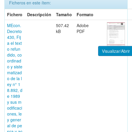
Ficheros en este ítem:
Fichero
Descripción
Tamaño
Formato
MEcon.
507.42
Adobe
Decreto
kB
PDF
430, Fij
a el text
o refun
Visualizar/Abrir
dido, co
ordinad
o y siste
matizad
o de la l
ey n° 1
8.892, d
e 1989
y sus m
odificaci
ones, le
y gener
al de pe
sca y ac