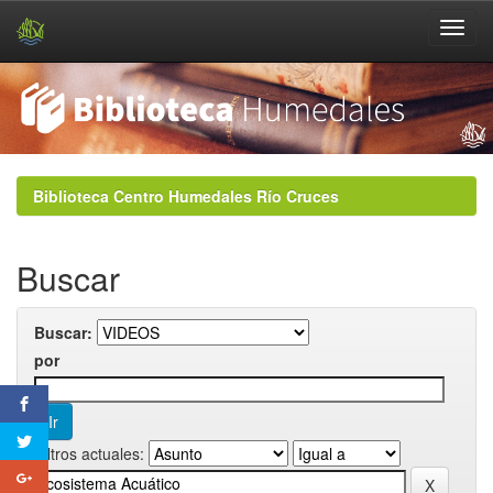
Skip
navigation
Biblioteca Centro Humedales Río Cruces
Buscar
Buscar:
por
Filtros actuales: