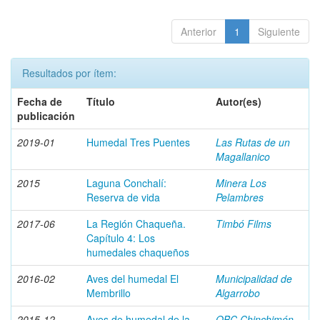
Anterior
1
Siguiente
Resultados por ítem:
Fecha de
Título
Autor(es)
publicación
2019-01
Humedal Tres Puentes
Las Rutas de un
Magallanico
2015
Laguna Conchalí:
Minera Los
Reserva de vida
Pelambres
2017-06
La Región Chaqueña.
Timbó Films
Capítulo 4: Los
humedales chaqueños
2016-02
Aves del humedal El
Municipalidad de
Membrillo
Algarrobo
2015-12
Aves de humedal de la
OBC Chinchimén