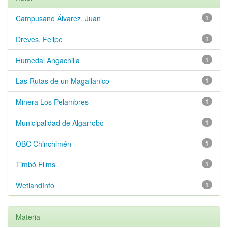
Campusano Álvarez, Juan
1
Dreves, Felipe
1
Humedal Angachilla
1
Las Rutas de un Magallanico
1
Minera Los Pelambres
1
Municipalidad de Algarrobo
1
OBC Chinchimén
1
Timbó Films
1
WetlandInfo
1
Materia