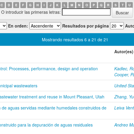
C
D
E
F
G
H
I
J
K
L
M
N
O
P
Q
R
S
T
U
O introducir las primeras letras:
En orden:
Resultados por página
Auto
Mostrando resultados 6 a 21 de 21
Autor(es)
ntrol: Processes, performance, design and operation
Kadlec, R
Cooper, P
nicipal wastewaters
United St
wastewater treatment and reuse in Mount Pleasant, Utah
Zhang, Yu
ión de aguas servidas mediante humedales construidos de
Leiva Vent
nstruido para la depuración de aguas residuales
Andreo Ma