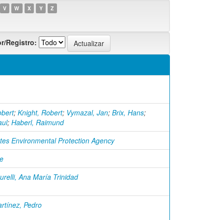
V
W
X
Y
Z
r/Registro:
obert
;
Knight, Robert
;
Vymazal, Jan
;
Brix, Hans
;
aul
;
Haberl, Raimund
ates Environmental Protection Agency
e
urelli, Ana María Trinidad
rtínez, Pedro