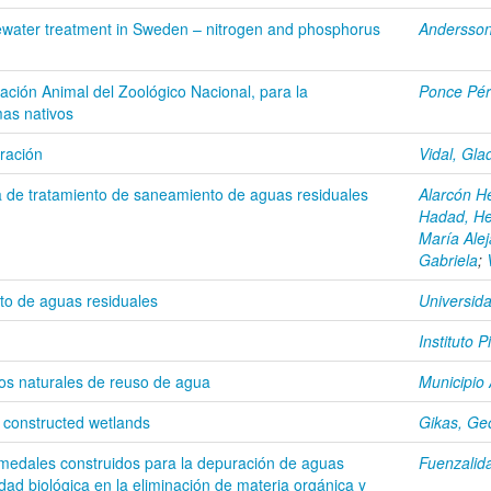
tewater treatment in Sweden – nitrogen and phosphorus
Andersson
igación Animal del Zoológico Nacional, para la
Ponce Pér
mas nativos
ración
Vidal, Gla
a de tratamiento de saneamiento de aguas residuales
Alarcón H
Hadad, H
María Ale
Gabriela
;
to de aguas residuales
Universida
Instituto 
s naturales de reuso de agua
Municipio
 constructed wetlands
Gikas, Ge
umedales construidos para la depuración de aguas
Fuenzalida
dad biológica en la eliminación de materia orgánica y