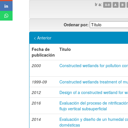
Ir a:
0-9
A
B
Ordenar por:
< Anterior
Fecha de
Título
publicación
2000
Constructed wetlands for pollution co
1999-09
Constructed wetlands treatment of mu
2012
Design of a constructed wetland for 
2016
Evaluación del proceso de nitrificac
flujo vertical subsuperficial
2014
Evaluación y diseño de un humedal co
domésticas