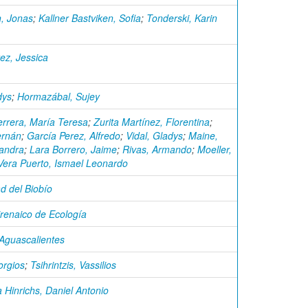
, Jonas
;
Kallner Bastviken, Sofia
;
Tonderski, Karin
ez, Jessica
dys
;
Hormazábal, Sujey
errera, María Teresa
;
Zurita Martínez, Florentina
;
ernán
;
García Perez, Alfredo
;
Vidal, Gladys
;
Maine,
jandra
;
Lara Borrero, Jaime
;
Rivas, Armando
;
Moeller,
Vera Puerto, Ismael Leonardo
d del Biobío
Pirenaico de Ecología
 Aguascalientes
orgios
;
Tsihrintzis, Vassilios
 Hinrichs, Daniel Antonio